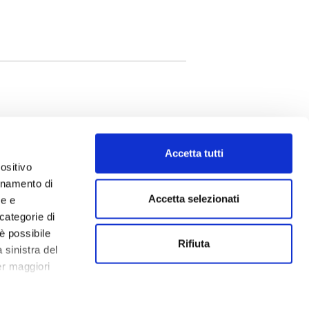
Accetta tutti
ositivo
ionamento di
inelli
Accetta selezionati
ne e
ation
categorie di
eo
è possibile
lio Editori
Rifiuta
 sinistra del
a Effe
er maggiori
la Holden
zzismo è una
a storia