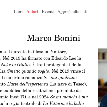
Libri
Autori
Eventi
Approfondimenti
Marco Bonini
a. Laureato in filosofia, è attore,
re. Nel 2015 ha firmato con Edoardo Leo la
o
Noi e la Giulia
. È tra i protagonisti della
ilia
Smetto quando voglio
. Nel 2019 vince il
 il suo primo romanzo
Se ami qualcuno
cito
L’arte dell’esperienza
(La nave di Teseo),
ne pubblica della recitazione, premiato da
emio InediTO, e nel 2024
Se mi manchi è più
o la regia teatrale di
La Vittoria è la balia