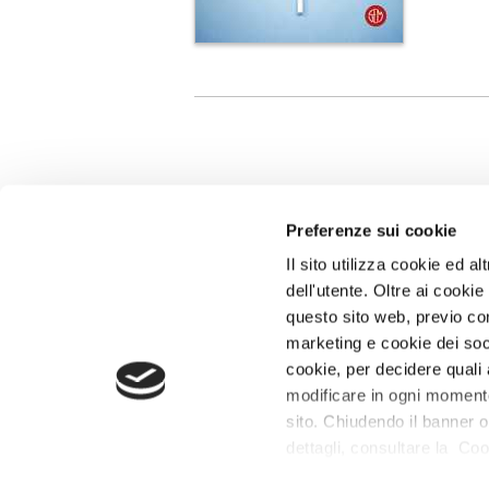
Preferenze sui cookie
Il sito utilizza cookie ed 
dell'utente. Oltre ai cooki
questo sito web, previo con
marketing e cookie dei soci
Giangiacomo Feltrinelli Editore Srl
cookie, per decidere quali 
Giangiacomo Feltrinelli Editore © 1999-2026
modificare in ogni momento 
PI 04628780969
sito. Chiudendo il banner o
dettagli, consultare la Coo