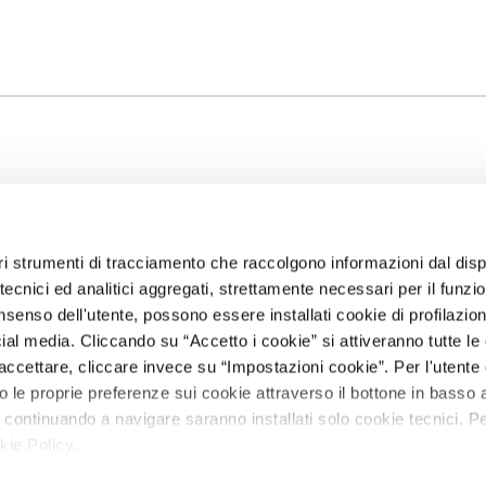
EDITORE
IL GRUPPO
altri strumenti di tracciamento che raccolgono informazioni dal disp
e tecnici ed analitici aggregati, strettamente necessari per il funz
Dati Societari
Gruppo Feltrinelli
Feltr
senso dell'utente, possono essere installati cookie di profilazio
Educ
Contatti
Giangiacomo
al media. Cliccando su “Accetto i cookie” si attiveranno tutte le 
Feltrinelli Editore
Apog
Informativa
accettare, cliccare invece su “Impostazioni cookie”. Per l'utente 
privacy
La Feltrinelli.it
Marsi
le proprie preferenze sui cookie attraverso il bottone in basso a
Cookie policy
Fondazione
Prim
 continuando a navigare saranno installati solo cookie tecnici. P
Feltrinelli
Foreign Rights
Scuo
kie Policy.
Gramma
Il ra
Gribaudo
brutt