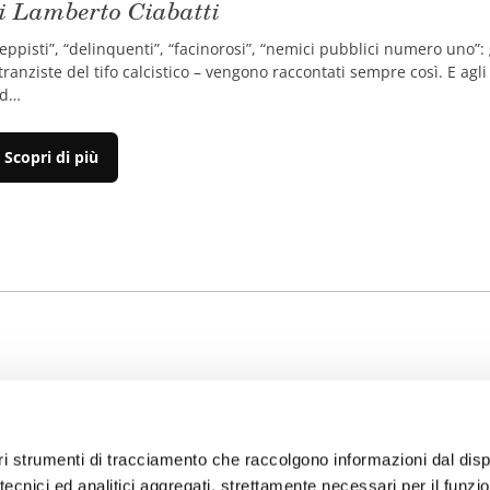
i Lamberto Ciabatti
eppisti”, “delinquenti”, “facinorosi”, “nemici pubblici numero uno”: 
tranziste del tifo calcistico – vengono raccontati sempre così. E ag
nd…
Scopri di più
EDITORE
IL GRUPPO
altri strumenti di tracciamento che raccolgono informazioni dal disp
e tecnici ed analitici aggregati, strettamente necessari per il funz