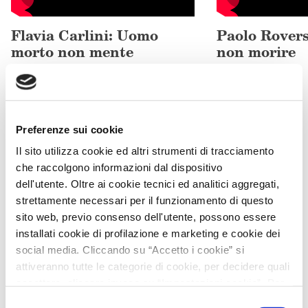
Flavia Carlini: Uomo
Paolo Roversi
morto non mente
non morire
Vertigine è spazio virtuale e fisico
che raccoglie il meglio della crime
Preferenze sui cookie
fiction contemporanea.
Il sito utilizza cookie ed altri strumenti di tracciamento
Iscriviti subito al canale Substack.
che raccolgono informazioni dal dispositivo
dell'utente. Oltre ai cookie tecnici ed analitici aggregati,
strettamente necessari per il funzionamento di questo
sito web, previo consenso dell'utente, possono essere
installati cookie di profilazione e marketing e cookie dei
social media. Cliccando su “Accetto i cookie” si
attiveranno tutte le categorie di cookie, per decidere quali
accettare, cliccare invece su “Impostazioni cookie”. Per
l'utente è possibile modificare in ogni momento le proprie
Selezione