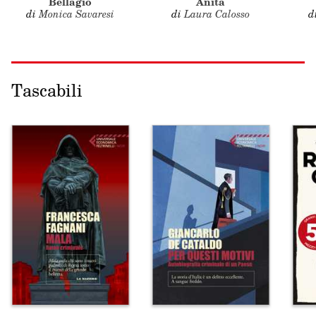
Bellagio
Anita
di
Monica Savaresi
di
Laura Calosso
d
Tascabili