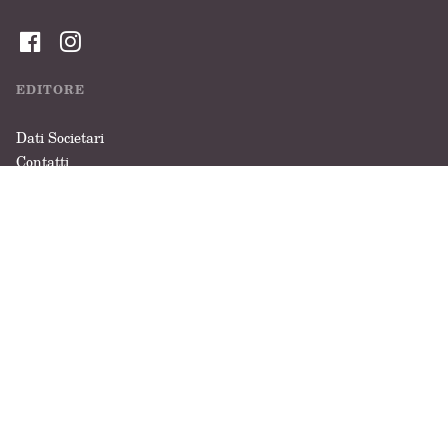
EDITORE
Dati Societari
Contatti
Informativa privacy
Cookie policy
Foreign Rights
IL GRUPPO
Gruppo Feltrinelli
Feltrinelli Education
Giangiacomo Feltrinelli
Apogeo
Editore
Marsilio Editori
La Feltrinelli.it
Prima Effe
Fondazione Feltrinelli
Scuola Holden
Gramma
Il razzismo è una brutta