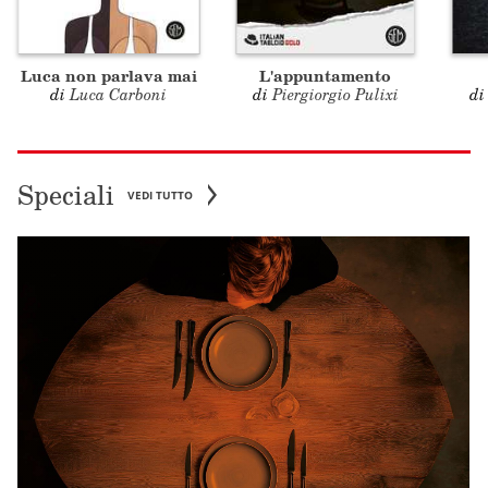
Luca non parlava mai
L'appuntamento
di
Luca Carboni
di
Piergiorgio Pulixi
d
Speciali
VEDI TUTTO