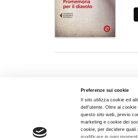
Preferenze sui cookie
Il sito utilizza cookie ed 
dell'utente. Oltre ai cooki
questo sito web, previo con
marketing e cookie dei soci
Giangiacomo Feltrinelli Editore Srl
cookie, per decidere quali 
Giangiacomo Feltrinelli Editore © 1999-2026
modificare in ogni momento 