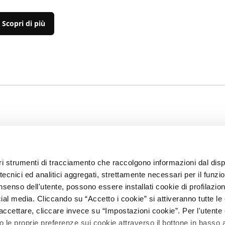
Scopri di più
EDITORE
IL GRUPPO
altri strumenti di tracciamento che raccolgono informazioni dal disp
e tecnici ed analitici aggregati, strettamente necessari per il funz
Dati Societari
Gruppo Feltrinelli
Feltr
senso dell'utente, possono essere installati cookie di profilazio
Educ
Contatti
Giangiacomo
al media. Cliccando su “Accetto i cookie” si attiveranno tutte le 
Feltrinelli Editore
Apog
Informativa
accettare, cliccare invece su “Impostazioni cookie”. Per l'utente 
privacy
La Feltrinelli.it
Marsi
le proprie preferenze sui cookie attraverso il bottone in basso a