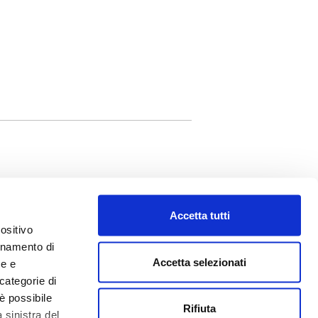
Accetta tutti
ositivo
ionamento di
inelli
Accetta selezionati
ne e
ation
categorie di
eo
è possibile
lio Editori
Rifiuta
 sinistra del