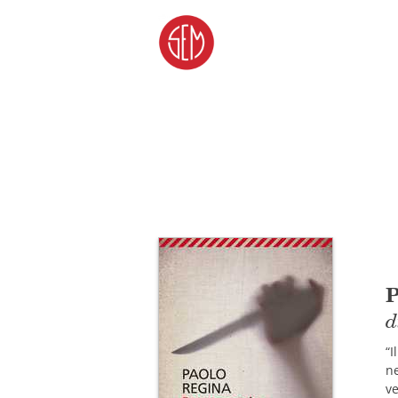
P
d
“I
ne
ve