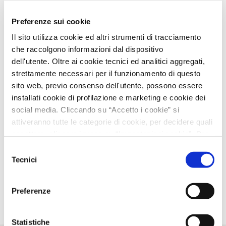
Scopri di più sull’autore
Preferenze sui cookie
Il sito utilizza cookie ed altri strumenti di tracciamento
che raccolgono informazioni dal dispositivo
Giovanni Jonvalli
dell'utente. Oltre ai cookie tecnici ed analitici aggregati,
strettamente necessari per il funzionamento di questo
Giovanni Jonvalli (1968) è paroliere, fotografo ed esperto
sito web, previo consenso dell'utente, possono essere
di informatica. Ha pubblicato sulle più prestigiose riviste
installati cookie di profilazione e marketing e cookie dei
internazionali. Con Mirco Filistrucchi ha pubblicato per
social media. Cliccando su “Accetto i cookie” si
Sem
Crudele è la notte
(2025).
attiveranno tutte le categorie di cookie, per decidere quali
Scopri di più sull’autore
accettare, cliccare invece su “Impostazioni cookie”. Per
l'utente è possibile modificare in ogni momento le proprie
Selezione
preferenze sui cookie attraverso il bottone in basso a
Tecnici
del
Marchio:
SEM
Data d’uscita:
25 Febbraio 2025
sinistra del sito. Chiudendo il banner o continuando a
consenso
Collana:
Audiolibro SEM
Prezzo:
0,00 €
navigare saranno installati solo cookie tecnici. Per
ISBN:
9788893907385
Preferenze
maggiori dettagli, consultare la Cookie Policy.
Statistiche