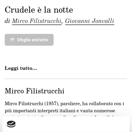
Crudele è la notte
di
Mirco Filistrucchi
,
Giovanni Jonvalli
Sfoglia estratto
Leggi tutto…
Mirco Filistrucchi
Mirco Filistrucchi (1957), paroliere, ha collaborato con i
più importanti interpreti italiani e vanta numerose
partecipazioni a Sanremo. Con Giovanni Jonvalli ha
pubblicato per Sem
Crudele è la notte
(2025).