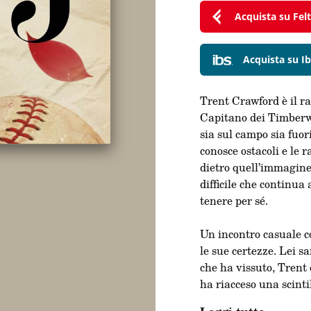
Acquista su Feltr
Acquista su Ib
Trent Crawford è il r
Capitano dei Timberwo
sia sul campo sia fuori
conosce ostacoli e le 
dietro quell’immagine 
difficile che continua
tenere per sé.
Un incontro casuale c
le sue certezze. Lei s
che ha vissuto, Trent 
ha riacceso una scinti
Fuggire ai sentimenti