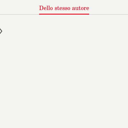
Dello
stesso autore
Jenny e Trent stanno 
I ALLA SCHEDA