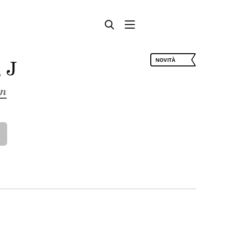
, J
NOVITÀ
an