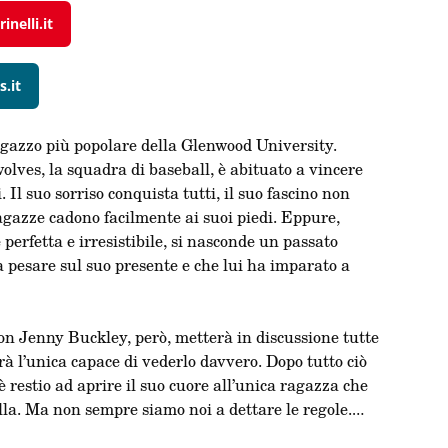
inelli.it
s.it
agazzo più popolare della Glenwood University.
lves, la squadra di baseball, è abituato a vincere
. Il suo sorriso conquista tutti, il suo fascino non
ragazze cadono facilmente ai suoi piedi. Eppure,
perfetta e irresistibile, si nasconde un passato
 a pesare sul suo presente e che lui ha imparato a
on Jenny Buckley, però, metterà in discussione tutte
arà l’unica capace di vederlo davvero. Dopo tutto ciò
è restio ad aprire il suo cuore all’unica ragazza che
lla. Ma non sempre siamo noi a dettare le regole.
 non è più un’opzione e Trent e Jenny non avranno