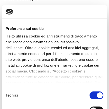
Trent Crawford è il ragazzo più popolare della Glenwood University.
Capitano dei Timberwolves, la squadra di baseball, è abituato a
vincere sia sul campo sia fuori. Il suo sorriso conquista tutti, il suo
fascino non conosce ostacoli e le ragazze cadono facilmente ai suoi
piedi. Eppur…
Scopri di più
Preferenze sui cookie
Il sito utilizza cookie ed altri strumenti di tracciamento
che raccolgono informazioni dal dispositivo
dell'utente. Oltre ai cookie tecnici ed analitici aggregati,
strettamente necessari per il funzionamento di questo
sito web, previo consenso dell'utente, possono essere
installati cookie di profilazione e marketing e cookie dei
social media. Cliccando su “Accetto i cookie” si
attiveranno tutte le categorie di cookie, per decidere quali
accettare, cliccare invece su “Impostazioni cookie”. Per
l'utente è possibile modificare in ogni momento le proprie
Selezione
preferenze sui cookie attraverso il bottone in basso a
Tecnici
del
sinistra del sito. Chiudendo il banner o continuando a
consenso
navigare saranno installati solo cookie tecnici. Per