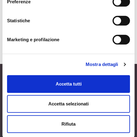
Preferenze
maggiori dettagli, consultare la Cookie Policy.
Statistiche
I like you, J
Marketing e profilazione
di
Karen Morgan
Mostra dettagli
Accetta tutti
Giangiacomo Feltrinelli Editore Srl
Accetta selezionati
Giangiacomo Feltrinelli Editore © 1999-2026
PI 04628780969
Rifiuta