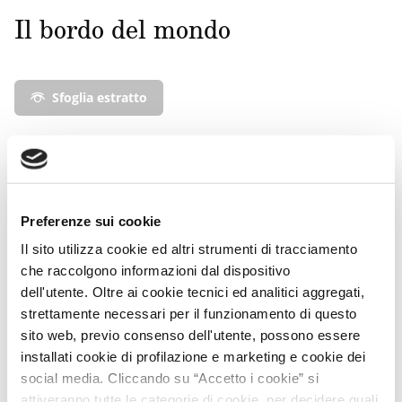
Il bordo del mondo
Sfoglia estratto
BROSSURA
11,40 €
Preferenze sui cookie
12,00 €
-5%
Il sito utilizza cookie ed altri strumenti di tracciamento
che raccolgono informazioni dal dispositivo
Acquista su Feltrinelli.it
dell'utente. Oltre ai cookie tecnici ed analitici aggregati,
strettamente necessari per il funzionamento di questo
Acquista su Ibs.it
sito web, previo consenso dell'utente, possono essere
installati cookie di profilazione e marketing e cookie dei
“Gusai accoglie la lezione universale di Deledda senza
social media. Cliccando su “Accetto i cookie” si
cadere nel folklorismo.”
attiveranno tutte le categorie di cookie, per decidere quali