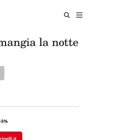
 mangia la notte
-5%
inelli.it