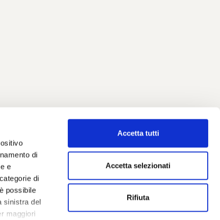
Accetta tutti
ositivo
ionamento di
inelli
Accetta selezionati
ne e
ation
categorie di
eo
è possibile
lio Editori
Rifiuta
 sinistra del
a Effe
er maggiori