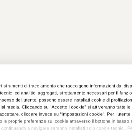
EDITORE
IL GRUPPO
altri strumenti di tracciamento che raccolgono informazioni dal disp
e tecnici ed analitici aggregati, strettamente necessari per il funz
Dati Societari
Gruppo Feltrinelli
Feltr
senso dell'utente, possono essere installati cookie di profilazio
Educ
Contatti
Giangiacomo
al media. Cliccando su “Accetto i cookie” si attiveranno tutte le 
Feltrinelli Editore
Apog
Informativa
accettare, cliccare invece su “Impostazioni cookie”. Per l'utente 
privacy
La Feltrinelli.it
Marsi
le proprie preferenze sui cookie attraverso il bottone in basso a
Cookie policy
Fondazione
Prim
 continuando a navigare saranno installati solo cookie tecnici. P
Feltrinelli