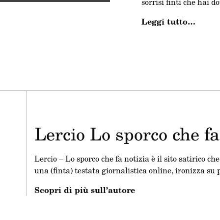
sorrisi finti che hai d
torneo di padel per c
Leggi tutto…
dal tuo capo?
Rilassati e… ridici so
La redazione di Lerci
sopravvivere alle occa
Valentino, le feste pa
metta.
Lercio Lo sporco che fa
Come sopravvivere alle
guida brillante e iron
parenti invadenti e im
Lercio – Lo sporco che fa notizia è il sito satirico ch
amici troppo entusiast
una (finta) testata giornalistica online, ironizza su
sorrisi di circostanza
Scopri di più sull’autore
sopravvivenza per tutt