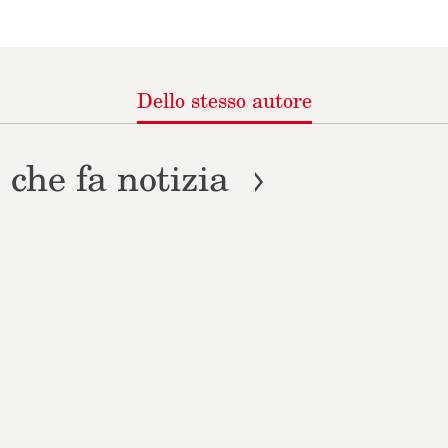
Libri indispensabili di
Dello
stesso autore
 che fa notizia
VAI ALLA SCHEDA