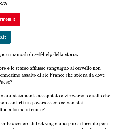
-5%
inelli.it
s.it
iori manuali di self-help della storia.
 ore e lo scarso afflusso sanguigno al cervello non
l’ennesimo assalto di zio Franco che spiega da dove
Paese?
e o annoiatamente accoppiato o viceversa o quello che
o non sentirti un povero scemo se non stai
ine a forma di cuore?
er le dieci ore di trekking e una paresi facciale per i