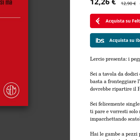
12,26 €
12,90 €
Acquista su Feltr
Acquista su Ib
Lercio presenta: i pegg
Sei a tavola da dodici
basta a fronteggiare 
dovrebbe ripartire il 
Sei felicemente singl
ti pare e vorresti sol
impacchettando scatol
Hai le gambe a pezzi p