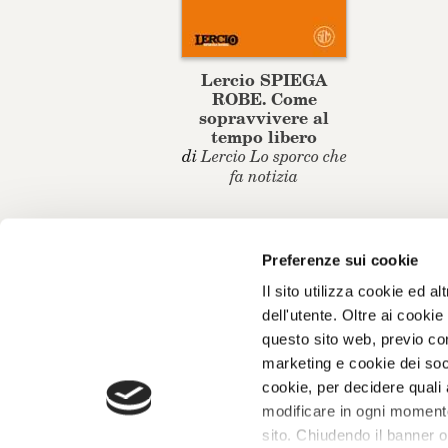
Lercio SPIEGA
ROBE. Come
sopravvivere al
tempo libero
di
Lercio Lo sporco che
fa notizia
Preferenze sui cookie
Il sito utilizza cookie ed 
dell'utente. Oltre ai cooki
questo sito web, previo con
marketing e cookie dei soci
Giangiacomo Feltrinelli Editore Srl
cookie, per decidere quali 
Giangiacomo Feltrinelli Editore © 1999-2026
modificare in ogni momento 
PI 04628780969
sito. Chiudendo il banner o