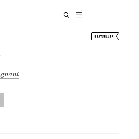
BESTSELLER
e
agnani