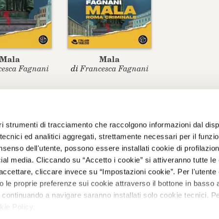
assomigliano, per la d
maturano, perché la ma
Non è Tijuana, no: è 
Mala
Mala
cesca Fagnani
di
Francesca Fagnani
EDITORE
IL GRUPPO
altri strumenti di tracciamento che raccolgono informazioni dal disp
e tecnici ed analitici aggregati, strettamente necessari per il funz
Dati Societari
Gruppo Feltrinelli
Feltr
senso dell'utente, possono essere installati cookie di profilazio
Educ
Contatti
Giangiacomo
al media. Cliccando su “Accetto i cookie” si attiveranno tutte le 
Feltrinelli Editore
Apog
Informativa
accettare, cliccare invece su “Impostazioni cookie”. Per l'utente 
privacy
La Feltrinelli.it
Marsi
le proprie preferenze sui cookie attraverso il bottone in basso a
Cookie policy
Fondazione
Prim
 continuando a navigare saranno installati solo cookie tecnici. P
Feltrinelli
Foreign Rights
Scuo
kie Policy.
Gramma
Il ra