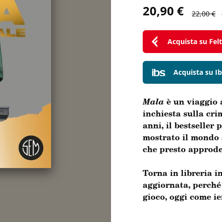
20,90 €
22,00 €
Acquista su Feltr
Acquista su Ib
Mala
è un viaggio a
inchiesta sulla cri
anni, il bestseller 
mostrato il mondo s
che presto approde
Torna in libreria i
aggiornata, perché
gioco, oggi come ie