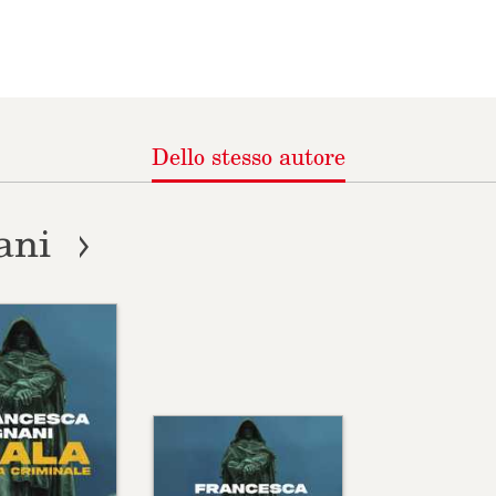
business gigantesco i
In queste pagine, voc
pieno giorno, la droga 
debiti si saldano semp
Con il rigore della cr
Dello
stesso autore
giudiziarie, collega i 
che definiscono la geo
ani
Mala
è un’inchiesta d
VAI ALLA SCHEDA
una serie tv sui narco
Roma, la città che si 
“Morte che genera mort