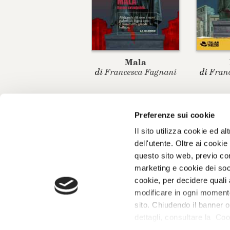
Mala
di
Francesca Fagnani
di
Fran
Preferenze sui cookie
Il sito utilizza cookie ed 
dell'utente. Oltre ai cooki
questo sito web, previo con
marketing e cookie dei soci
Giangiacomo Feltrinelli Editore Srl
cookie, per decidere quali 
Giangiacomo Feltrinelli Editore © 1999-2026
modificare in ogni momento 
PI 04628780969
sito. Chiudendo il banner o
dettagli, consultare la Coo