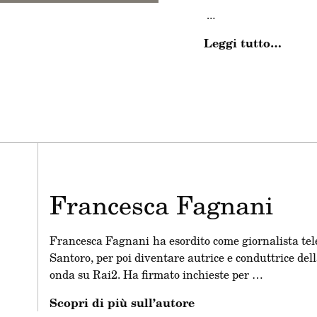
Leggi tutto…
La pace è finita e ora
bellezza, nel sottosu
violenza. Sequestri, p
infuria, invisibile agl
Fabrizio Piscitelli det
vertici della “batteria
spara alla testa, ment
Acquedotti.
Francesca Fagnani
Ma Diabolik è solo la 
criminali che governan
comprende il cartello 
Francesca Fagnani ha esordito come giornalista tel
emergente, e poi il sod
Santoro, per poi diventare autrice e conduttrice de
cresciuti all’ombra di 
onda su Rai2. Ha firmato inchieste per …
Così, la vendetta è l’i
Scopri di più sull’autore
delle piazze di spacci