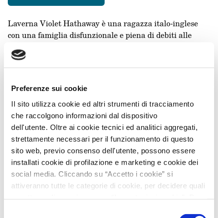
Laverna Violet Hathaway è una ragazza italo-inglese
con una famiglia disfunzionale e piena di debiti alle
spalle, il cui unico sogno è sempre stato diventare una
scrittrice di successo. Dopo anni di sacrifici, viene
ammessa in un prestigioso college scozzese, la
Blackcross University; quest’ultima è rinomata per il suo
Preferenze sui cookie
Master in Scrittura Creativa, il cui studente migliore
viene premiato ogni anno con la possibilità di
Il sito utilizza cookie ed altri strumenti di tracciamento
sottoscrivere un contratto con la Greenbriar Publishing,
che raccolgono informazioni dal dispositivo
il fiore all’occhiello dell’editoria britannica.
dell'utente. Oltre ai cookie tecnici ed analitici aggregati,
Laverna, da sempre una studentessa modello, arrogante
strettamente necessari per il funzionamento di questo
e perfezionista, sente tutte le sue certezze venire meno
sito web, previo consenso dell'utente, possono essere
quando mette per la prima volta piede nella desolata
installati cookie di profilazione e marketing e cookie dei
Leggi tutto…
cittadina di Blackcross; una voce nella sua testa le ripete
social media. Cliccando su “Accetto i cookie” si
che quello non è il posto adatto a lei, che è sicuramente
attiveranno tutte le categorie di cookie, per decidere quali
destinata a fallire e che è troppo debole per affrontare
accettare, cliccare invece su “Impostazioni cookie”. Per
Flaminia Galeoni
una sfida da cui dipende il suo intero futuro. Così, la
l'utente è possibile modificare in ogni momento le proprie
Selezione