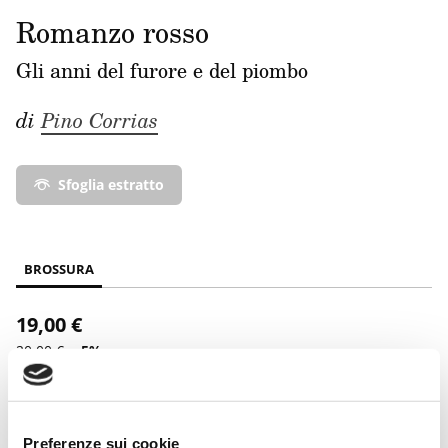
Romanzo rosso
Gli anni del furore e del piombo
di
Pino Corrias
Sfoglia estratto
BROSSURA
19,00 €
20,00 €
-5%
Acquista su Feltrinelli.it
Acquista su Ibs.it
Preferenze sui cookie