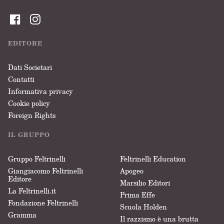
EDITORE
“Questo romanzo è la risposta islandese a Forrest Gump.
Come Forrest Gump il protagonista può essere lento a
Dati Societari
capire ma è, a modo suo, uno straordinario conoscitore
Contatti
dell’arte di vivere.”
Informativa privacy
Cookie policy
Augsburger Allgemeine
Foreign Rights
IL GRUPPO
Gruppo Feltrinelli
Feltrinelli Education
Giangiacomo Feltrinelli
Apogeo
“Joachim B. Schmidt ha scritto un libro incredibile e
Editore
Marsilio Editori
commovente con un protagonista insolito che conquista
La Feltrinelli.it
Prima Effe
istantaneamente il cuore del lettore.”
Fondazione Feltrinelli
Scuola Holden
Gramma
Il razzismo è una brutta