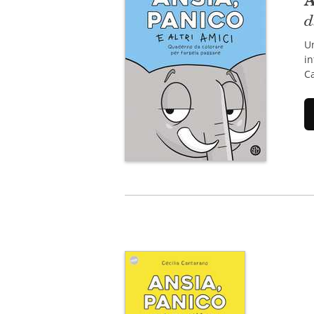
d
Un
in
Ca