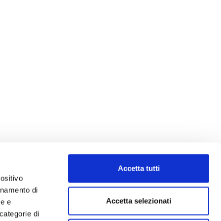
Accetta tutti
ositivo
ionamento di
inelli
Accetta selezionati
ne e
ation
categorie di
eo