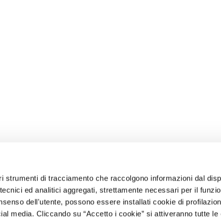
EDITORE
IL GRUPPO
altri strumenti di tracciamento che raccolgono informazioni dal disp
e tecnici ed analitici aggregati, strettamente necessari per il funz
Dati Societari
Gruppo Feltrinelli
Feltr
senso dell'utente, possono essere installati cookie di profilazio
Educ
Contatti
Giangiacomo
al media. Cliccando su “Accetto i cookie” si attiveranno tutte le 
Feltrinelli Editore
Apog