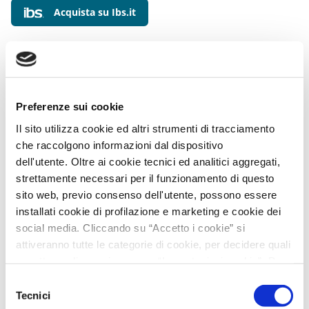
Acquista su Ibs.it
Dopo Ansia, panico e altri amici, Elefansia torna
protagonista di un altro quaderno da colorare, questa
volta in compagnia. Perché, guardandosi negli occhi,
grandi e piccoli si scambino di ruolo: i bambini a
Preferenze sui cookie
immaginarsi grandi, i grandi a ricordarsi piccoli.
Il sito utilizza cookie ed altri strumenti di tracciamento
che raccolgono informazioni dal dispositivo
dell'utente. Oltre ai cookie tecnici ed analitici aggregati,
Leggi tutto…
strettamente necessari per il funzionamento di questo
sito web, previo consenso dell'utente, possono essere
installati cookie di profilazione e marketing e cookie dei
Cecilia Cantarano
social media. Cliccando su “Accetto i cookie” si
attiveranno tutte le categorie di cookie, per decidere quali
Cecilia Cantarano è un’artista poliedrica, comedian e
accettare, cliccare invece su “Impostazioni cookie”. Per
illustratrice. Il disegno è il suo porto sicuro, rifugio e
l'utente è possibile modificare in ogni momento le proprie
Selezione
forma d’arte a cui si dedica fin da bambina. Per Sem ha
preferenze sui cookie attraverso il bottone in basso a
Tecnici
del