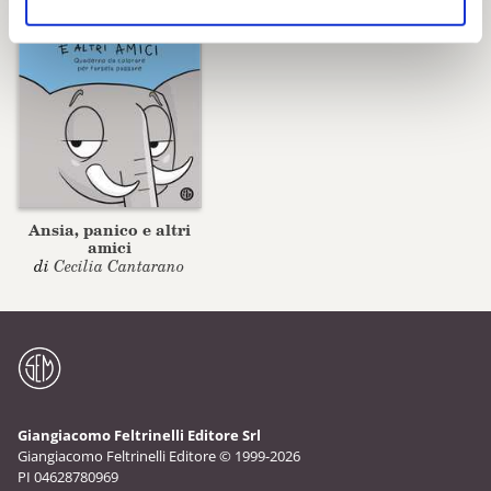
Ansia, panico e altri
amici
di
Cecilia Cantarano
Giangiacomo Feltrinelli Editore Srl
Giangiacomo Feltrinelli Editore © 1999-2026
PI 04628780969